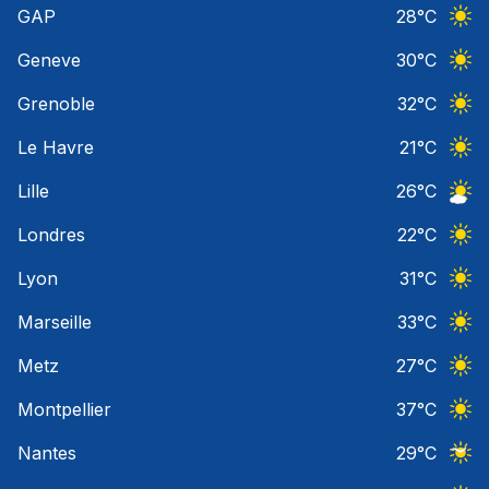
GAP
28
°C
Ciel 
Geneve
30
°C
Ciel 
Grenoble
32
°C
Ciel 
Le Havre
21
°C
Ciel 
Lille
26
°C
Ciel 
Londres
22
°C
Ciel 
Lyon
31
°C
Ciel 
Marseille
33
°C
Ciel 
Metz
27
°C
Ciel 
Montpellier
37
°C
Ciel 
Nantes
29
°C
Ciel 