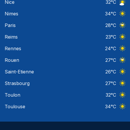
Nice
32
°C
Ciel 
Nimes
34
°C
Ciel 
Paris
28
°C
Ciel 
Reims
23
°C
Ciel 
Rennes
24
°C
Ciel 
Rouen
27
°C
Ciel 
Saint-Etienne
26
°C
Ciel 
Strasbourg
27
°C
Ciel 
Toulon
32
°C
Ciel 
Toulouse
34
°C
Ciel 