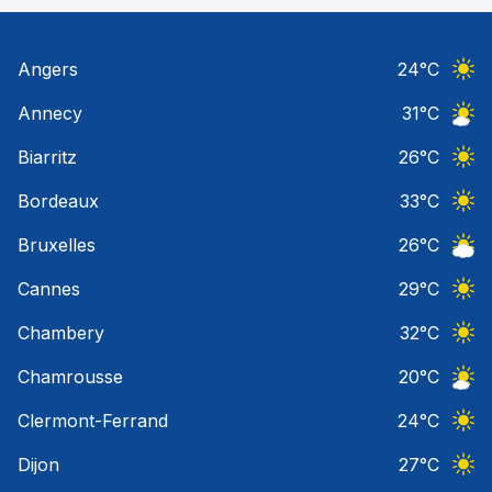
Angers
24
°C
Ciel 
Annecy
31
°C
Ciel 
Biarritz
26
°C
Ciel 
Bordeaux
33
°C
Ciel 
Bruxelles
26
°C
Ciel 
Cannes
29
°C
Ciel 
Chambery
32
°C
Ciel 
Chamrousse
20
°C
Ciel 
Clermont-Ferrand
24
°C
Ciel 
Dijon
27
°C
Ciel 