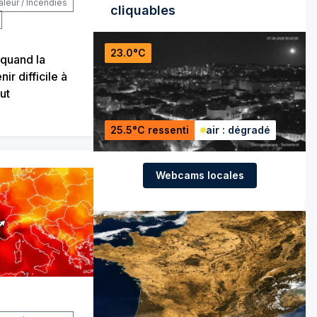
aleur / Incendies
cliquables
23.0°C
 quand la
ir difficile à
ut
25.5°C ressenti
air : dégradé
Webcams locales