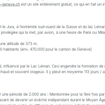
-geneve.ch
est un site entièrement gratuit, ce qui en fait un
et le Jura, à l’extrémité sud-ouest de la Suisse et du lac Lém
privilégiée qui la met, par avion, à une heure de Paris ou M
une altitude de 373 m.
00 habitants (env. 470.000 pour le canton de Genève)
l, influencé par le Lac Léman. Ceci engendre la formation d
t chaud et souvent orageux. Il y pleut en moyenne 113 jours /
 une période de 2.000 ans : Mentionnée pour la 1ère fois par
vant de devenir un évêché indépendant durant le Moyen Âge. Av