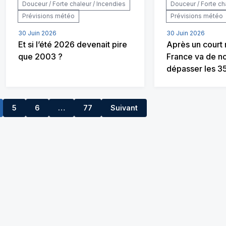
Douceur / Forte chaleur / Incendies
Douceur / Forte ch
Prévisions météo
Prévisions météo
30 Juin 2026
30 Juin 2026
Et si l’été 2026 devenait pire
Après un court r
que 2003 ?
France va de n
dépasser les 35
5
6
…
77
Suivant
7