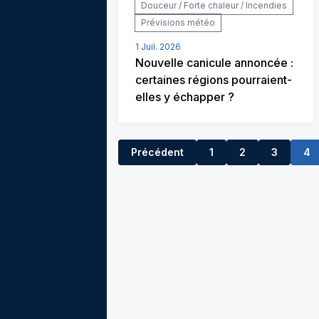
Douceur / Forte chaleur / Incendies
Prévisions météo
1 Juil. 2026
Nouvelle canicule annoncée :
certaines régions pourraient-
elles y échapper ?
Précédent
1
2
3
4