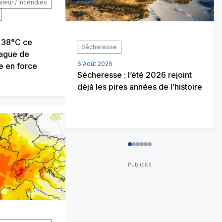
aleur / Incendies
e 38°C ce
Sécheresse
vague de
6 Août 2026
e en force
Sécheresse : l’été 2026 rejoint
déjà les pires années de l’histoire
0
1
2
3
4
5