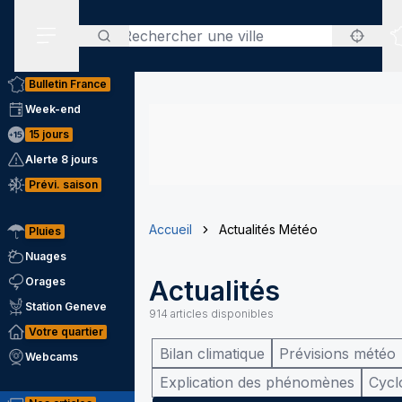
Rechercher
Menu secondaire
Bulletin France
Week-end
15 jours
Alerte 8 jours
Prévi. saison
Accueil
Actualités Météo
Pluies
Nuages
Orages
Actualités
Station Geneve
914
articles disponibles
Votre quartier
Bilan climatique
Prévisions météo
Webcams
Explication des phénomènes
Cycl