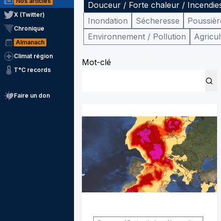
Nos articles
Douceur / Forte chaleur / Incendie
X (Twitter)
Inondation
Sécheresse
Poussièr
Chronique
Environnement / Pollution
Agricul
Almanach
Climat région
Mot-clé
T°C records
Faire un don