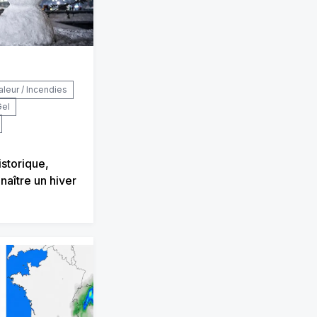
aleur / Incendies
Gel
istorique,
naître un hiver