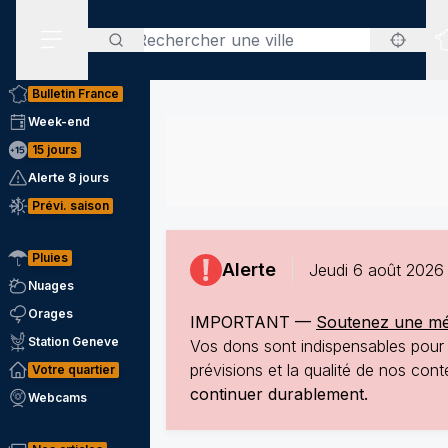
Rechercher
Menu secondaire
Bulletin France
Week-end
15 jours
Alerte 8 jours
Prévi. saison
Pluies
Alerte
Jeudi 6 août 2026 
Nuages
Orages
IMPORTANT —
Soutenez une mété
Station Geneve
Vos dons sont indispensables pour p
prévisions et la qualité de nos co
Votre quartier
continuer durablement.
Webcams