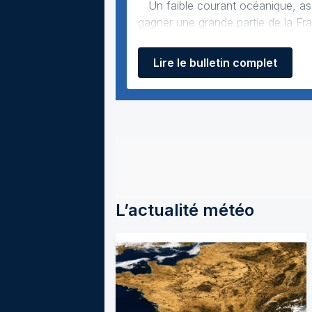
Un faible courant océanique, associé à des conditions anticycloniques, a permis à un air plus respirable de
gagner une grande partie de la France, à 
toutefois de courte durée. L’antic
Lire le bulletin complet
L’actualité météo