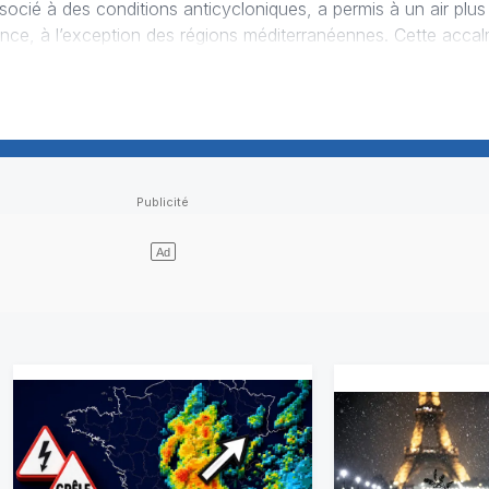
l’exception des régions méditerranéennes. Cette accalmie sera
yclone va progressivement se décaler vers les îles Britann…