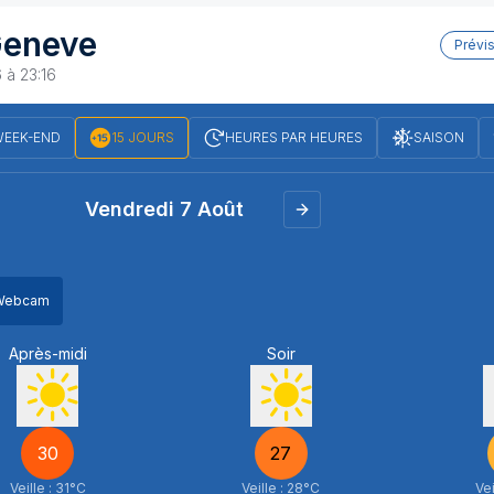
eneve
Prévi
 à 23:16
EEK-END
15 JOURS
HEURES PAR HEURES
SAISON
Vendredi 7 Août
Webcam
Sécheresse
Après-midi
Soir
6 Août 2026
Sécheresse : l’été 
déjà les pires année
30
27
Veille :
31
°C
Veille :
28
°C
Vei