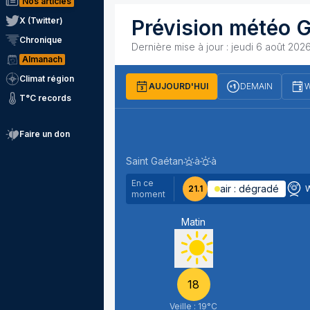
Nos articles
X (Twitter)
Prévision météo
G
Chronique
Dernière mise à jour :
jeudi 6 août 2026
Almanach
Climat région
AUJOURD'HUI
DEMAIN
W
T°C records
Faire un don
vendredi 7 août
Saint Gaétan
à
à
Levé du soleil
Couché du soleil
En ce
air :
dégradé
21.1
moment
Matin
18
Veille :
19
°C