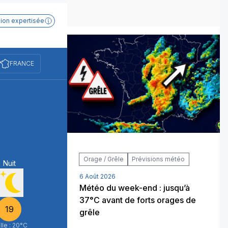
sion expertisée
FRANCE
samedi 8 août
Saint Dominique
à
à
Levé du soleil
Couché du soleil
En ce
air :
dégradé
21.1
Webc
moment
Orage / Grêle
Prévisions météo
Nuit
Matin
6 Août 2026
2026 rejoint
Météo du week-end : jusqu’à
s de l’histoire
37°C avant de forts orages de
19
17
grêle
lle :
20
°C
Veille :
18
°C