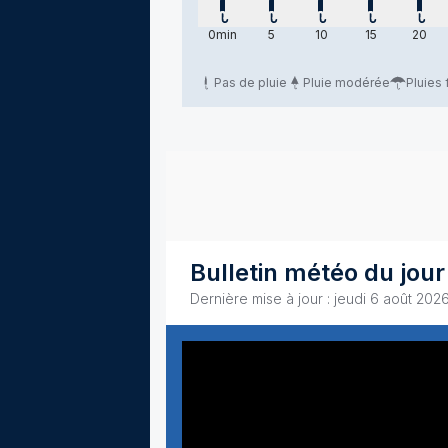
vendredi 7 août 2026
vendredi 7 août 2026
vendredi 7 août 2026
vendredi 7 ao
vendr
0
min
5
10
15
20
Pas de pluie
Pluie modérée
Pluies 
Bulletin météo du jour
Dernière mise à jour : jeudi 6 août 2026