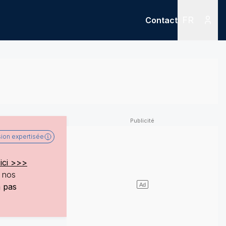
FR
Contact
Menu
Menu des
sion expertisée
ici >>>
e nos
a pas