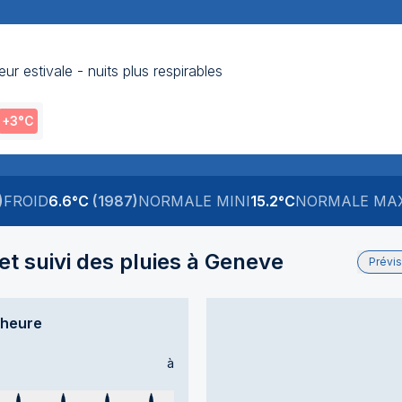
r estivale - nuits plus respirables
+3
°C
)
FROID
6.6
°C
(
1987
)
NORMALE MINI
15.2
°C
NORMALE MA
t suivi des pluies à
Geneve
Prévi
’heure
à
ps sec
Temps sec
Temps sec
Temps sec
Temps sec