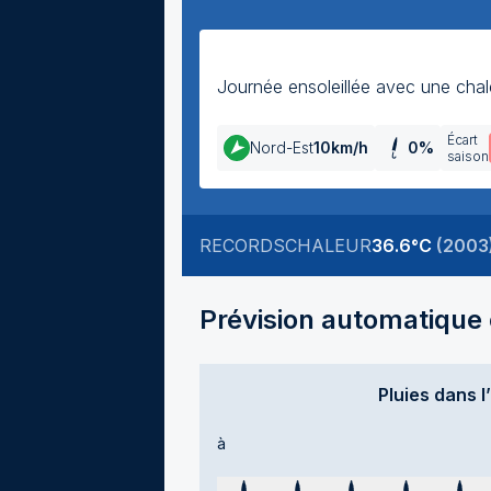
Journée ensoleillée avec une chaleu
Écart
Nord-Est
10
km/h
0
%
saison
RECORDS
CHALEUR
36.6
°C
(
2003
Prévision automatique e
Pluies dans l
à
Temps sec
Temps sec
Temps sec
Temps sec
Tem