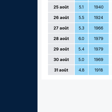
25
août
5.1
1940
26
août
5.5
1924
27
août
5.3
1966
28
août
6.0
1979
29
août
5.4
1979
30
août
5.0
1969
31
août
4.8
1918