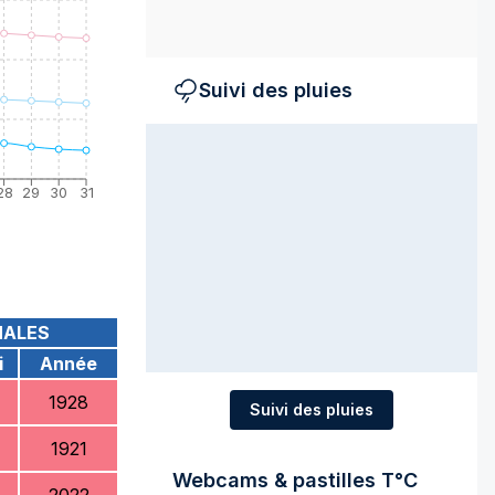
Suivi des pluies
28
29
30
31
MALES
i
Année
1928
Suivi des pluies
1921
Webcams & pastilles T°C