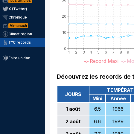
30
Nos articles
X (Twitter)
20
Chronique
Almanach
10
Climat région
T°C records
0
1
2
3
4
5
6
7
8
9
Faire un don
Record Maxi
Mo
Découvrez les records de 
TEMPÉRAT
JOURS
Mini
Année
1
août
6.5
1966
2
août
6.6
1989