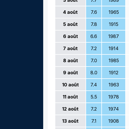
3
août
7.7
1989
4
août
7.6
1965
5
août
7.8
1915
6
août
6.6
1987
7
août
7.2
1914
8
août
7.0
1985
9
août
8.0
1912
10
août
7.4
1963
11
août
5.5
1978
12
août
7.2
1974
13
août
7.1
1908