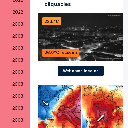
2022
cliquables
2022
22.6°C
2003
2003
2003
26.0°C ressenti
2003
Webcams locales
2003
2003
2003
2003
2003