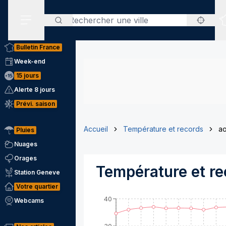
Rechercher
Menu secondaire
Bulletin France
Week-end
15 jours
Alerte 8 jours
Prévi. saison
Accueil
Température et records
ao
Pluies
Nuages
Orages
Température et r
Station Geneve
Votre quartier
40
Webcams