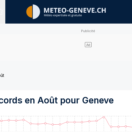
Sites expertisés
ût
ecords en
Août
pour
Geneve