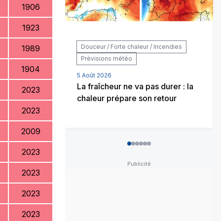
1906
1923
Douceur / Forte chaleur / Incendies
1989
Prévisions météo
1904
5 Août 2026
La fraîcheur ne va pas durer : la
2023
chaleur prépare son retour
2023
2009
0
1
2
3
4
5
2023
2023
2023
2023