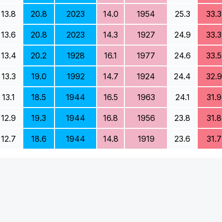
13.8
20.8
2023
14.0
1954
25.3
33.3
13.6
20.8
2023
14.3
1927
24.9
33.3
13.4
20.2
1928
16.1
1977
24.6
33.5
13.3
19.0
1992
14.7
1924
24.4
32.9
13.1
18.5
1944
16.5
1963
24.1
31.9
12.9
19.3
1944
16.8
1956
23.8
31.8
12.7
18.6
1944
14.8
1919
23.6
31.7