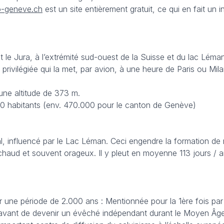
-geneve.ch
est un site entièrement gratuit, ce qui en fait un
et le Jura, à l’extrémité sud-ouest de la Suisse et du lac Lém
privilégiée qui la met, par avion, à une heure de Paris ou M
une altitude de 373 m.
00 habitants (env. 470.000 pour le canton de Genève)
l, influencé par le Lac Léman. Ceci engendre la formation d
t chaud et souvent orageux. Il y pleut en moyenne 113 jours /
 une période de 2.000 ans : Mentionnée pour la 1ère fois par
vant de devenir un évêché indépendant durant le Moyen Âge. Av