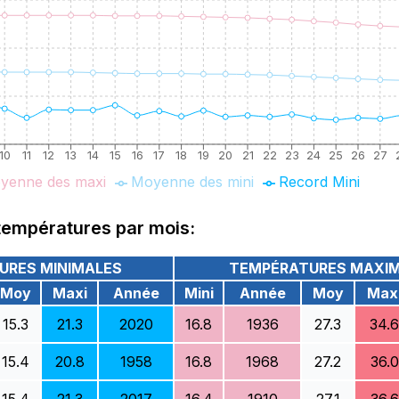
10
11
12
13
14
15
16
17
18
19
20
21
22
23
24
25
26
27
yenne des maxi
Moyenne des mini
Record Mini
températures par mois:
URES MINIMALES
TEMPÉRATURES MAXI
Moy
Maxi
Année
Mini
Année
Moy
Max
15.3
21.3
2020
16.8
1936
27.3
34.6
15.4
20.8
1958
16.8
1968
27.2
36.0