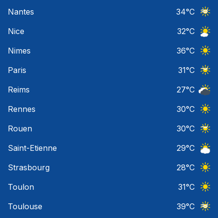
Ciel 
Nantes
34
°C
Ciel 
Nice
32
°C
Ciel 
Nimes
36
°C
Ciel 
Paris
31
°C
Ciel 
Reims
27
°C
Ciel 
Rennes
30
°C
Ciel 
Rouen
30
°C
Ciel 
Saint-Etienne
29
°C
Ciel 
Strasbourg
28
°C
Ciel 
Toulon
31
°C
Ciel 
Toulouse
39
°C
Ciel 