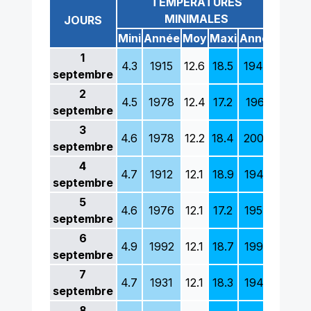
TEMPÉRATURES
MINIMALES
JOURS
Mini
Année
Moy
Maxi
Année
Mini
A
1
4.3
1915
12.6
18.5
1944
12.0
septembre
2
4.5
1978
12.4
17.2
1961
15.0
septembre
3
4.6
1978
12.2
18.4
2009
13.1
septembre
4
4.7
1912
12.1
18.9
1942
15.0
septembre
5
4.6
1976
12.1
17.2
1954
13.2
septembre
6
4.9
1992
12.1
18.7
1997
13.8
septembre
7
4.7
1931
12.1
18.3
1949
12.8
septembre
8