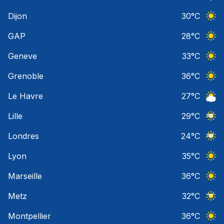
Ciel 
Dijon
30
°C
Ciel 
GAP
28
°C
Ciel 
Geneve
33
°C
Ciel 
Grenoble
36
°C
Ciel 
Le Havre
27
°C
Ciel 
Lille
29
°C
Ciel 
Londres
24
°C
Ciel 
Lyon
35
°C
Ciel 
Marseille
36
°C
Ciel 
Metz
32
°C
Ciel 
Montpellier
36
°C