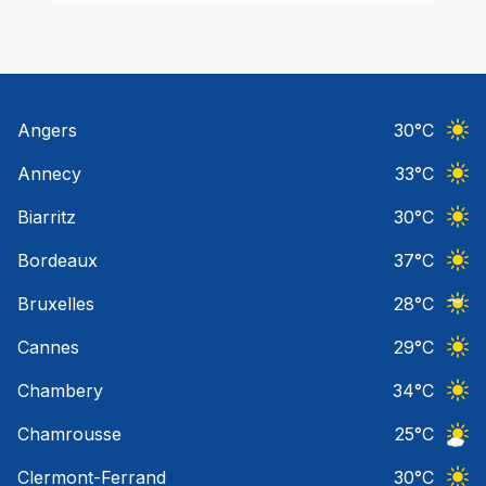
Angers
30
°C
Ciel 
Annecy
33
°C
Ciel 
Biarritz
30
°C
Ciel 
Bordeaux
37
°C
Ciel 
Bruxelles
28
°C
Ciel 
Cannes
29
°C
Ciel 
Chambery
34
°C
Ciel 
Chamrousse
25
°C
Ciel 
Clermont-Ferrand
30
°C