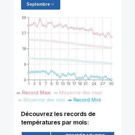
Septembre
36
27
18
9
0
1
3
5
7
9
11
13
15
17
19
21
24
27
30
Record Maxi
Moyenne des maxi
Moyenne des mini
Record Mini
Découvrez les records de
températures par mois: