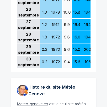
septembre
26
1.3
1979
10.0
15.8
1949
10.3
septembre
27
1.2
1912
9.9
16.4
1949
9.0
septembre
28
1.8
1972
9.8
16.0
1949
9.1
septembre
29
0.3
1972
9.6
15.0
2005
10.0
septembre
30
0.2
1972
9.4
15.6
1961
9.7
septembre
Histoire du site Météo
Geneve
Meteo-geneve.ch
est le seul site météo