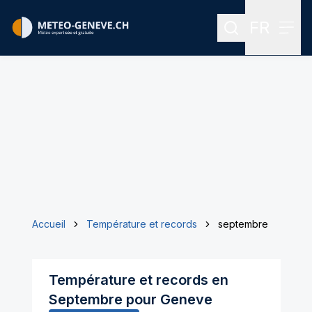
FR
Rechercher
Menu
Menu des
Accueil
Température et records
septembre
Température et records en
Septembre
pour
Geneve