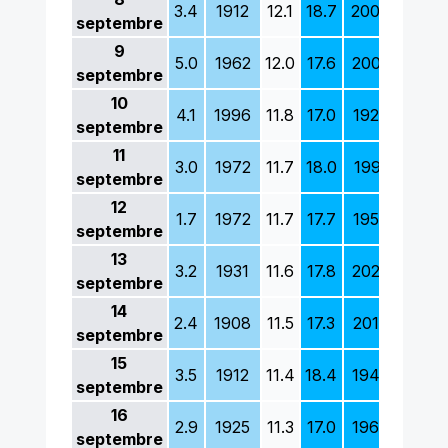
3.4
1912
12.1
18.7
2006
15.2
septembre
9
5.0
1962
12.0
17.6
2005
13.8
septembre
10
4.1
1996
11.8
17.0
1928
12.4
septembre
11
3.0
1972
11.7
18.0
1991
11.5
septembre
12
1.7
1972
11.7
17.7
1950
11.8
septembre
13
3.2
1931
11.6
17.8
2023
12.1
septembre
14
2.4
1908
11.5
17.3
2018
12.8
septembre
15
3.5
1912
11.4
18.4
1945
11.5
septembre
16
2.9
1925
11.3
17.0
1964
10.7
septembre