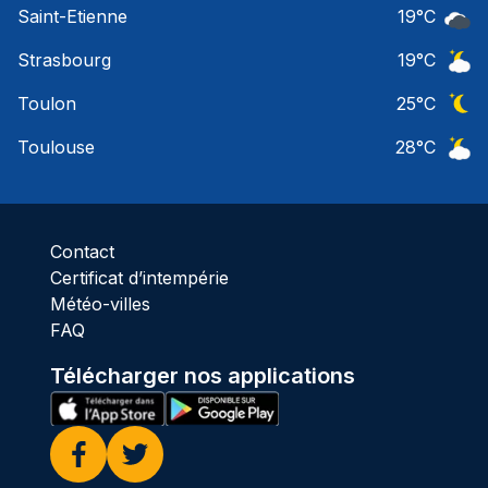
Saint-Etienne
19
°C
Ciel 
Strasbourg
19
°C
Ciel 
Toulon
25
°C
Ciel 
Toulouse
28
°C
Ciel 
Contact
Certificat d’intempérie
Météo-villes
FAQ
Télécharger nos applications
Facebook
Twitter