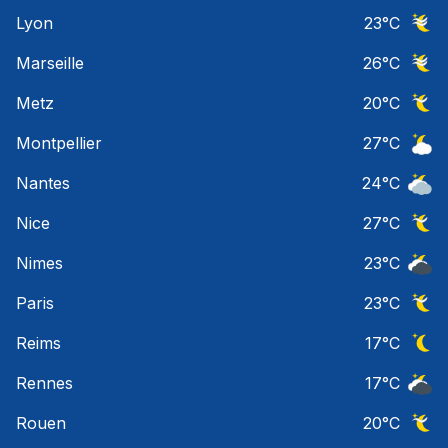
Ciel 
Lyon
23
°C
Ciel 
Marseille
26
°C
Ciel 
Metz
20
°C
Ciel 
Montpellier
27
°C
Ciel 
Nantes
24
°C
Ciel 
Nice
27
°C
Ciel 
Nimes
23
°C
Ciel 
Paris
23
°C
Ciel 
Reims
17
°C
Ciel 
Rennes
17
°C
Ciel 
Rouen
20
°C
Ciel 