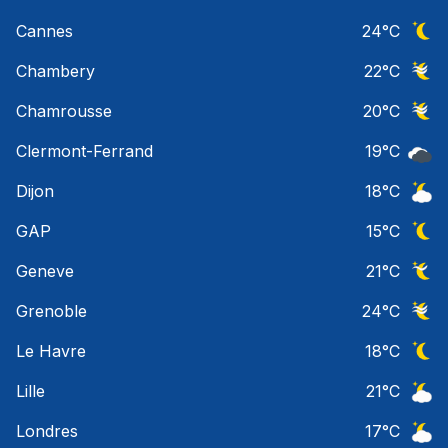
Ciel 
Cannes
24
°C
Ciel 
Chambery
22
°C
Ciel 
Chamrousse
20
°C
Ciel 
Clermont-Ferrand
19
°C
Ciel 
Dijon
18
°C
Ciel 
GAP
15
°C
Ciel 
Geneve
21
°C
Ciel 
Grenoble
24
°C
Ciel 
Le Havre
18
°C
Ciel 
Lille
21
°C
Ciel 
Londres
17
°C