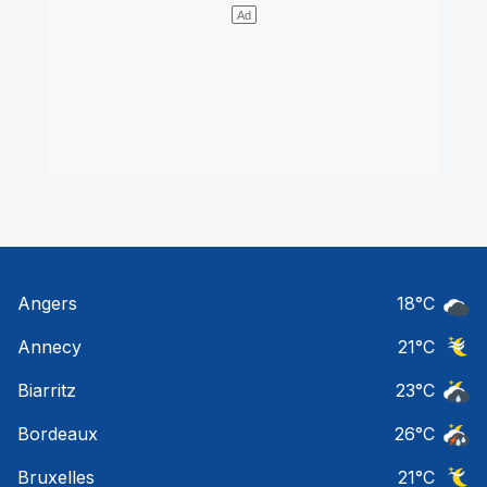
Angers
18
°C
Ciel 
Annecy
21
°C
Ciel 
Biarritz
23
°C
Risqu
Bordeaux
26
°C
Temps
Bruxelles
21
°C