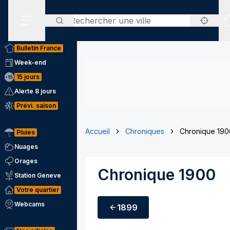
Rechercher
Menu secondaire
Bulletin France
Week-end
15 jours
Alerte 8 jours
Prévi. saison
Accueil
Chroniques
Chronique 190
Pluies
Nuages
Orages
Chronique 1900
Station Geneve
Votre quartier
Webcams
1899