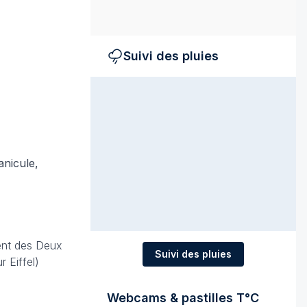
Suivi des pluies
anicule,
ent des Deux
Suivi des pluies
 Eiffel)
Webcams & pastilles T°C