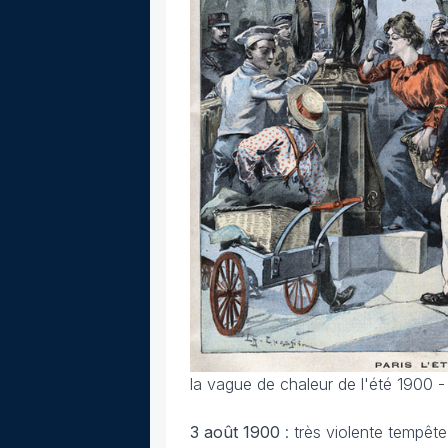
la vague de chaleur de l'été 1900 - 
3 août
1900
: très violente tempê