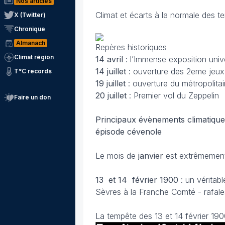
Nos articles
Climat et écarts à la normale des t
X (Twitter)
Chronique
Almanach
Repères historiques
Climat région
14 avril
: l’Immense exposition univ
14 juillet
: ouverture des 2eme jeux
T°C records
19 juillet
: ouverture du métropolitai
20 juillet
: Premier vol du Zeppelin
Faire un don
Principaux évènements climatique
épisode cévenole
Le mois de
janvier
est extrêmement 
13 et 14 février
1900
: un véritab
Sèvres à la Franche Comté - rafale
La tempête des 13 et 14 février 19