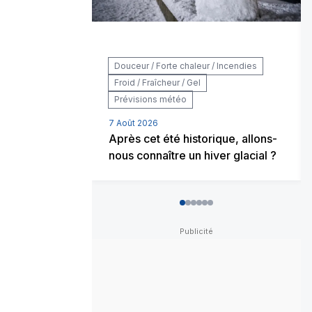
Douceur / Forte chaleur / Incendies
Froid / Fraîcheur / Gel
Prévisions météo
7 Août 2026
Après cet été historique, allons-
nous connaître un hiver glacial ?
0
1
2
3
4
5