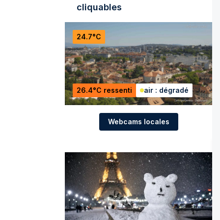
cliquables
24.7°C
26.4°C ressenti
air : dégradé
Webcams locales