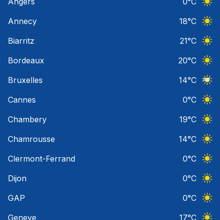
Angers
0
°C
Ciel 
Annecy
18
°C
Ciel 
Biarritz
21
°C
Ciel 
Bordeaux
20
°C
Ciel 
Bruxelles
14
°C
Ciel 
Cannes
0
°C
Ciel 
Chambery
19
°C
Ciel 
Chamrousse
14
°C
Ciel 
Clermont-Ferrand
0
°C
Ciel 
Dijon
0
°C
Ciel 
GAP
0
°C
Ciel 
Geneve
17
°C