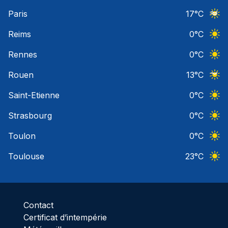
Ciel 
Paris
17
°C
Ciel 
Reims
0
°C
Ciel 
Rennes
0
°C
Ciel 
Rouen
13
°C
Ciel 
Saint-Etienne
0
°C
Ciel 
Strasbourg
0
°C
Ciel 
Toulon
0
°C
Ciel 
Toulouse
23
°C
Ciel 
Contact
Certificat d’intempérie