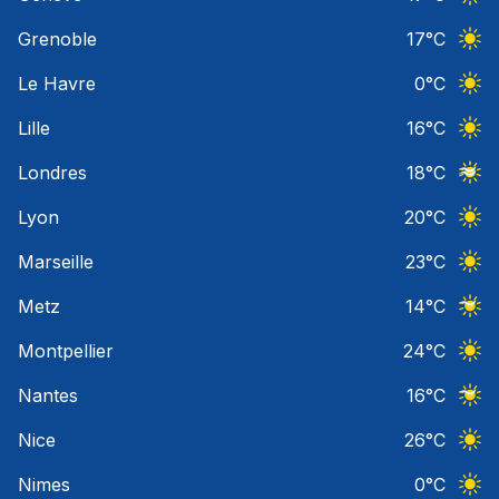
Ciel 
Grenoble
17
°C
Ciel 
Le Havre
0
°C
Ciel 
Lille
16
°C
Ciel 
Londres
18
°C
Ciel 
Lyon
20
°C
Ciel 
Marseille
23
°C
Ciel 
Metz
14
°C
Ciel 
Montpellier
24
°C
Ciel 
Nantes
16
°C
Ciel 
Nice
26
°C
Ciel 
Nimes
0
°C