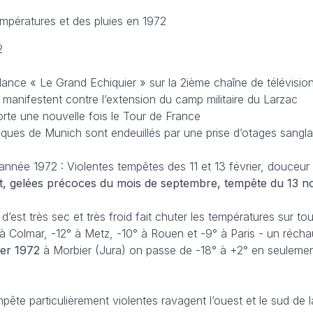
empératures et des pluies en 1972
2
ance « Le Grand Echiquier » sur la 2ième chaîne de télévisio
manifestent contre l’extension du camp militaire du Larzac
rte une nouvelle fois le Tour de France
piques de Munich sont endeuillés par une prise d’otages sangl
née 1972 : Violentes tempêtes des 11 et 13 février, douceur
let, gelées précoces du mois de septembre, tempête du 13 
 d’est très sec et très froid fait chuter les températures sur to
° à Colmar, -12° à Metz, -10° à Rouen et -9° à Paris - un réch
ier
1972
à Morbier (Jura) on passe de -18° à +2° en seuleme
mpête particulièrement violentes ravagent l’ouest et le sud de 