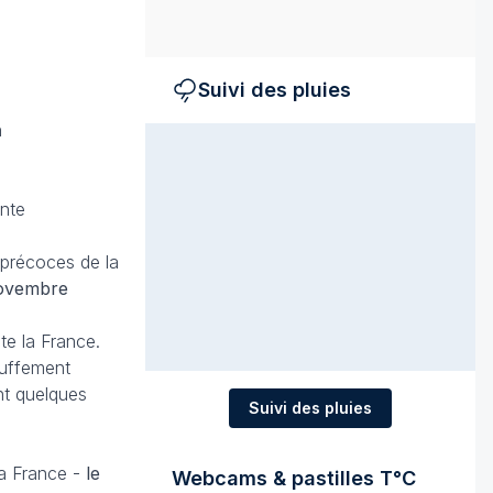
Suivi des pluies
n
ante
 précoces de la
novembre
ute la France.
auffement
nt quelques
Suivi des pluies
la France -
le
Webcams & pastilles T°C