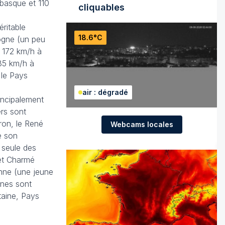
 basque et 110
cliquables
éritable
18.6°C
ogne (un peu
 172 km/h à
135 km/h à
 le Pays
air : dégradé
incipalement
rs sont
ron, le René
Webcams locales
e son
 seule des
et Charmé
onne (une jeune
nnes sont
taine, Pays