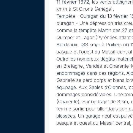
11 février 1972
, les vents atteigne
km/h à St Girons (Arriège).
Tempête - Ouragan
du 13 février 
ouragan - Une dépression très creu
comme la tempête Martin des 27 et 
Quimper et Lagor (Pyrénées atlanti
Bordeaux, 133 km/h à Poitiers ou 12
basque et l’ouest du Massif central
Outre les nombreux dégâts matériels
en Bretagne, Vendée et Charente-Ma
endommagés dans ces régions. Alors 
Gabrielle se perd corps et biens lo
équipage. Aux Sables d’Olonnes, cou
dommages considérables. Une torn
(Charente). Sur un trajet de 3 km,
femme sortie pour aller dans son ga
blessées. Un garage neuf est pulvé
basque et ouest du Massif central, 