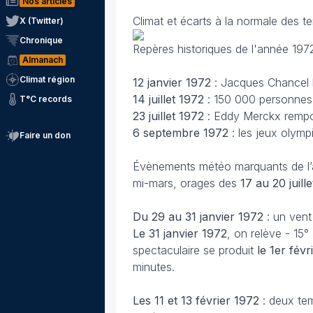
Nos articles
Climat et écarts à la normale des t
X (Twitter)
Chronique
Repères historiques de l'année 197
Almanach
Climat région
12 janvier
1972
: Jacques Chancel l
14 juillet 1972
: 150 000 personnes 
T°C records
23 juillet
1972
: Eddy Merckx rempo
6 septembre 1972
: les jeux olym
Faire un don
Évènements météo marquants de l’an
mi-mars, orages des
17 au 20 juil
Du 29 au 31 janvier 1972
: un vent
Le 31 janvier
1972
, on relève - 15
spectaculaire se produit
le 1er févr
minutes.
Les 11 et 13 février
1972
: deux te