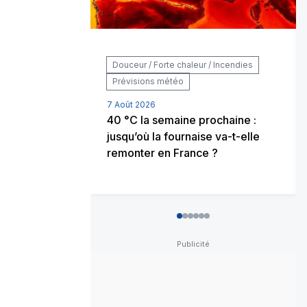
Douceur / Forte chaleur / Incendies
Prévisions météo
7 Août 2026
40 °C la semaine prochaine :
jusqu’où la fournaise va-t-elle
remonter en France ?
0
1
2
3
4
5