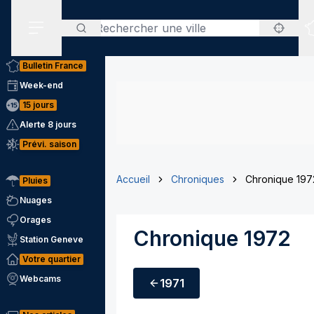
Rechercher
Menu secondaire
Bulletin France
Week-end
15 jours
Alerte 8 jours
Prévi. saison
Accueil
Chroniques
Chronique 197
Pluies
Nuages
Orages
Chronique 1972
Station Geneve
Votre quartier
Webcams
1971