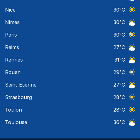
Ciel 
Nice
30
°C
Ciel 
Nimes
30
°C
Ciel 
Paris
30
°C
Ciel 
Reims
27
°C
Ciel 
Rennes
31
°C
Ciel 
Rouen
29
°C
Ciel 
Saint-Etienne
27
°C
Ciel 
Strasbourg
28
°C
Ciel 
Toulon
28
°C
Ciel 
Toulouse
36
°C
Ciel 