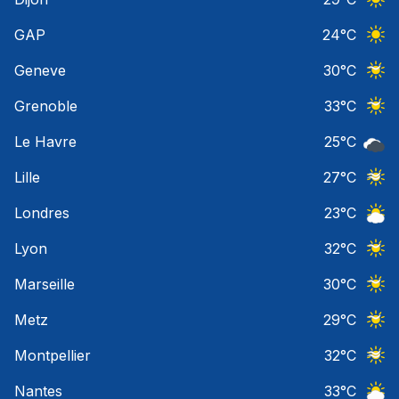
Ciel 
GAP
24
°C
Ciel 
Geneve
30
°C
Ciel 
Grenoble
33
°C
Ciel 
Le Havre
25
°C
Ciel 
Lille
27
°C
Ciel 
Londres
23
°C
Ciel 
Lyon
32
°C
Ciel 
Marseille
30
°C
Ciel 
Metz
29
°C
Ciel 
Montpellier
32
°C
Ciel 
Nantes
33
°C