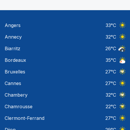
Angers
33
°C
Ciel 
Annecy
32
°C
Ciel 
Biarritz
26
°C
Risqu
Bordeaux
35
°C
Orage
Bruxelles
27
°C
Ciel 
Cannes
27
°C
Ciel 
Chambery
32
°C
Ciel 
Chamrousse
22
°C
Ciel 
Clermont-Ferrand
27
°C
Ciel 
Dijon
29
°C