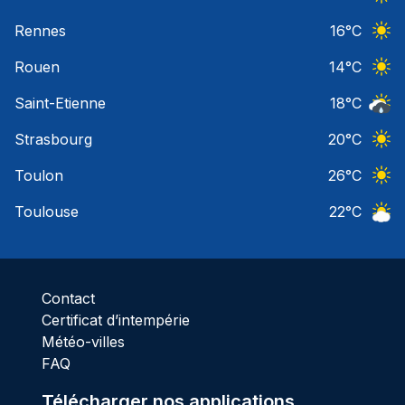
Ciel 
Rennes
16
°C
Ciel 
Rouen
14
°C
Ciel 
Saint-Etienne
18
°C
Risqu
Strasbourg
20
°C
Ciel 
Toulon
26
°C
Ciel 
Toulouse
22
°C
Ciel 
Contact
Certificat d’intempérie
Météo-villes
FAQ
Télécharger nos applications