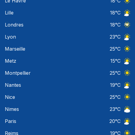
Le Havre
18
°C
Ciel 
Lille
18
°C
Ciel 
Londres
18
°C
Ciel 
Lyon
23
°C
Ciel 
Marseille
25
°C
Ciel 
Metz
15
°C
Ciel 
Montpellier
25
°C
Ciel 
Nantes
19
°C
Ciel 
Nice
25
°C
Ciel 
Nimes
23
°C
Ciel 
Paris
20
°C
Ciel 
Reims
19
°C