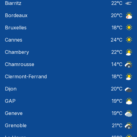
Biarritz
22
°C
Nuage
Bordeaux
20
°C
Orage
Bruxelles
18
°C
Ciel 
Cannes
24
°C
Ciel 
Chambery
22
°C
Ciel 
Chamrousse
14
°C
Risqu
Clermont-Ferrand
18
°C
Ciel 
Dijon
20
°C
Ciel 
GAP
19
°C
Ciel 
Geneve
19
°C
Ciel 
Grenoble
21
°C
Risqu