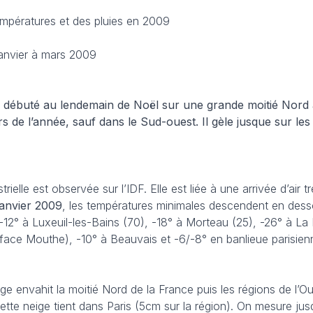
empératures et des pluies en 2009
anvier à mars 2009
 a débuté au lendemain de Noël sur une grande moitié Nord
s de l’année, sauf dans le Sud-ouest. Il gèle jusque sur les
trielle est observée sur l’IDF. Elle est liée à une arrivée d’air t
janvier 2009
, les températures minimales descendent en dess
 -12° à Luxeuil-les-Bains (70), -18° à Morteau (25), -26° à La
face Mouthe), -10° à Beauvais et -6/-8° en banlieue parisien
ge envahit la moitié Nord de la France puis les régions de l’Ou
 cette neige tient dans Paris (5cm sur la région). On mesure ju