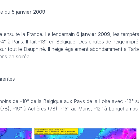
ige du
5 janvier
2009
ne ensuite la France. Le lendemain
6 janvier
2009
, les tempér
4° à Paris. Il fait -13° en Belgique. Des chutes de neige imp
r tout le Dauphiné. Il neige également abondamment à Tarbes 
ons en soirée.
arentes
it moins de -10° de la Belgique aux Pays de la Loire avec -18° s
(78), -16° à Achères (78), -15° au Mans, -12° à Longchamps (