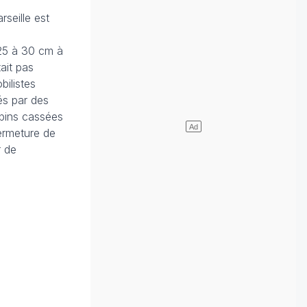
seille est
 25 à 30 cm à
ait pas
bilistes
lés par des
 pins cassées
ermeture de
r de