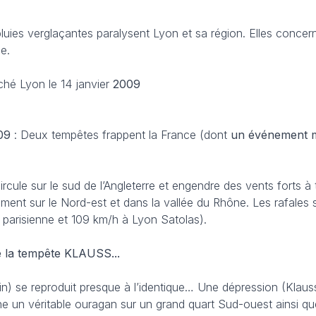
pluies verglaçantes paralysent Lyon et sa région. Elles conce
ce.
ché Lyon le 14 janvier
2009
09
: Deux tempêtes frappent la France (dont
un événement m
rcule sur le sud de l’Angleterre et engendre des vents forts à t
mment sur le Nord-est et dans la vallée du Rhône. Les rafales
 parisienne et 109 km/h à Lyon Satolas).
e la tempête KLAUSS...
n) se reproduit presque à l’identique… Une dépression (Klaus
he un véritable ouragan sur un grand quart Sud-ouest ainsi qu