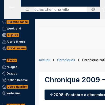
Rechercher
Menu secondaire
Bulletin France
Week-end
15 jours
Alerte 8 jours
Prévi. saison
Accueil
Chroniques
Chronique 200
Pluies
Nuages
Orages
Chronique 2009 -
Station Geneve
Votre quartier
Webcams
2008
d'octobre à décembr