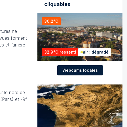
cliquables
30.2°C
atures ne
révues forment
et l’arrière-
32.9°C ressenti
air : dégradé
Webcams locales
ur le nord de
Paris) et -9°