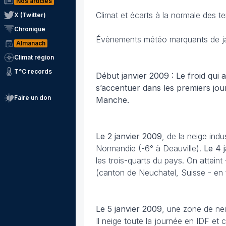
Nos articles
Climat et écarts à la normale des t
X (Twitter)
Chronique
Évènements météo marquants de j
Almanach
Climat région
T°C records
Début janvier 2009 : Le froid qui
s’accentuer dans les premiers jour
Faire un don
Manche.
Le 2 janvier
2009
, de la neige indus
Normandie (-6° à Deauville).
Le 4 
les trois-quarts du pays. On atteint
(canton de Neuchatel, Suisse - en 
Le 5 janvier
2009
, une zone de nei
Il neige toute la journée en IDF et