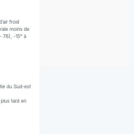
’air froid
érale moins de
 78), -15° à
rtie du Sud-est
plus tard en