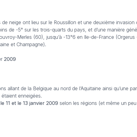
 de neige ont lieu sur le Roussillon et une deuxième invasion d
moins de -5° sur les trois-quarts du pays, et d’une manière gén
ouvroy-Merles (60), jusqu’à -13°6 en Ile-de-France (Orgerus -
raine et Champagne).
er
2009
ons allant de la Belgique au nord de l’Aquitaine ainsi qu’une pa
e étaient enneigées.
le 11 et le 13 janvier
2009
selon les régions (et même un peu 