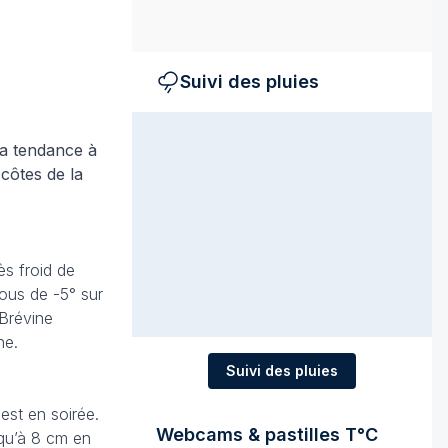
Suivi des pluies
 a tendance à
 côtes de la
rès froid de
ous de -5° sur
 Brévine
ne.
Suivi des pluies
est en soirée.
Webcams & pastilles T°C
squ’à 8 cm en