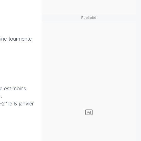
eine tourmente
ge est moins
.
° le 8 janvier