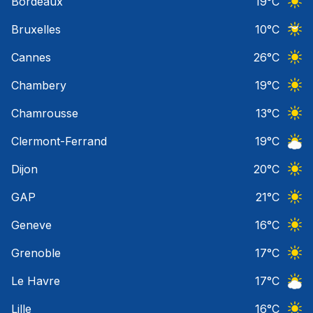
Bordeaux
19
°C
Ciel 
Bruxelles
10
°C
Ciel 
Cannes
26
°C
Ciel 
Chambery
19
°C
Ciel 
Chamrousse
13
°C
Ciel 
Clermont-Ferrand
19
°C
Ciel 
Dijon
20
°C
Ciel 
GAP
21
°C
Ciel 
Geneve
16
°C
Ciel 
Grenoble
17
°C
Ciel 
Le Havre
17
°C
Ciel 
Lille
16
°C