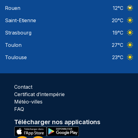
Ciel 
Rouen
12
°C
Ciel 
Saint-Etienne
20
°C
Ciel 
Strasbourg
19
°C
Ciel 
Toulon
27
°C
Ciel 
Toulouse
23
°C
Ciel 
Contact
Certificat d’intempérie
Météo-villes
FAQ
Télécharger nos applications