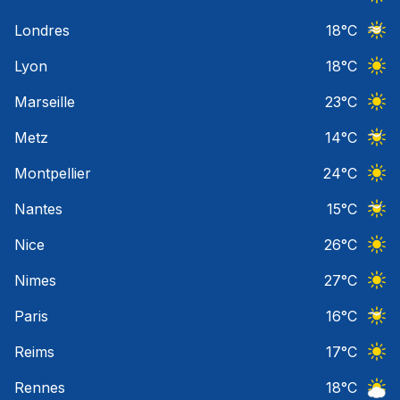
Ciel 
Londres
18
°C
Ciel 
Lyon
18
°C
Ciel 
Marseille
23
°C
Ciel 
Metz
14
°C
Ciel 
Montpellier
24
°C
Ciel 
Nantes
15
°C
Ciel 
Nice
26
°C
Ciel 
Nimes
27
°C
Ciel 
Paris
16
°C
Ciel 
Reims
17
°C
Ciel 
Rennes
18
°C