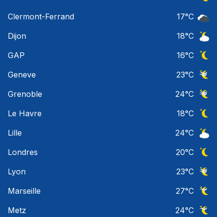
Ciel 
Clermont-Ferrand
17
°C
Ciel 
Dijon
18
°C
Ciel 
GAP
16
°C
Ciel 
Geneve
23
°C
Ciel 
Grenoble
24
°C
Ciel 
Le Havre
18
°C
Ciel 
Lille
24
°C
Ciel 
Londres
20
°C
Ciel 
Lyon
23
°C
Ciel 
Marseille
27
°C
Ciel 
Metz
24
°C