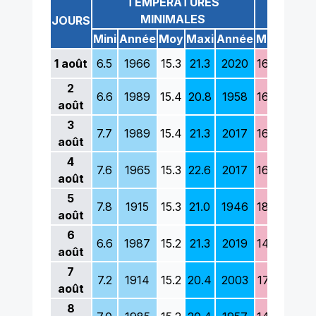
TEMPÉRATURES
TEM
MINIMALES
M
JOURS
Mini
Année
Moy
Maxi
Année
Mini
Anné
1
août
6.5
1966
15.3
21.3
2020
16.8
1936
2
6.6
1989
15.4
20.8
1958
16.8
1968
août
3
7.7
1989
15.4
21.3
2017
16.4
1910
août
4
7.6
1965
15.3
22.6
2017
16.6
2006
août
5
7.8
1915
15.3
21.0
1946
18.5
1968
août
6
6.6
1987
15.2
21.3
2019
14.5
1985
août
7
7.2
1914
15.2
20.4
2003
17.3
1978
août
8