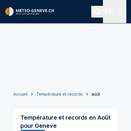
FR
Rechercher
Menu
Menu des
Accueil
Température et records
août
Température et records en
Août
pour
Geneve