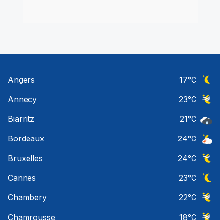
Angers
17
°C
Ciel 
Annecy
23
°C
Ciel 
Biarritz
21
°C
Pluie
Bordeaux
24
°C
Orage
Bruxelles
24
°C
Ciel 
Cannes
23
°C
Ciel 
Chambery
22
°C
Ciel 
Chamrousse
18
°C