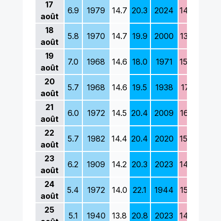
17
6.9
1979
14.7
20.3
2024
14.3
1966
août
18
5.8
1970
14.7
19.9
2000
13.3
1963
août
19
7.0
1968
14.6
18.0
1971
15.7
1972
août
20
5.7
1968
14.6
19.5
1938
17.1
2019
août
21
6.0
1972
14.5
20.4
2009
16.3
1970
août
22
5.7
1982
14.4
20.4
2020
15.4
1924
août
23
6.2
1909
14.2
20.3
2023
14.5
1975
août
24
5.4
1972
14.0
22.1
1944
15.2
1931
août
25
5.1
1940
13.8
20.8
2023
14.0
1954