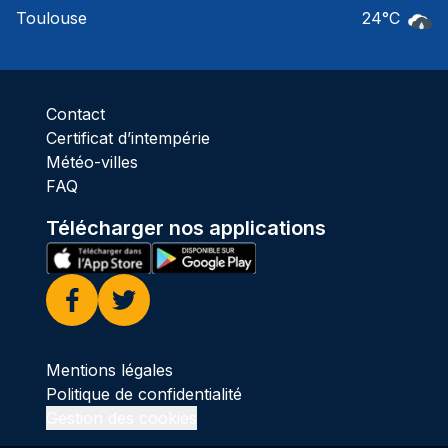
Ciel 
Toulouse
24
°C
Pluie
Contact
Certificat d’intempérie
Météo-villes
FAQ
Télécharger nos applications
Facebook
Twitter
Mentions légales
Politique de confidentialité
Gestion des cookies