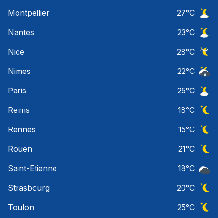
Ciel 
Montpellier
27
°C
Ciel 
Nantes
23
°C
Ciel 
Nice
28
°C
Ciel 
Nimes
22
°C
Risqu
Paris
25
°C
Ciel 
Reims
18
°C
Ciel 
Rennes
15
°C
Ciel 
Rouen
21
°C
Ciel 
Saint-Etienne
18
°C
Ciel 
Strasbourg
20
°C
Ciel 
Toulon
25
°C