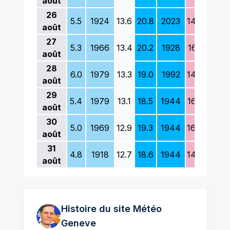
août
26
5.5
1924
13.6
20.8
2023
14.3
1927
août
27
5.3
1966
13.4
20.2
1928
16.1
1977
août
28
6.0
1979
13.3
19.0
1992
14.7
1924
août
29
5.4
1979
13.1
18.5
1944
16.5
1963
août
30
5.0
1969
12.9
19.3
1944
16.8
1956
août
31
4.8
1918
12.7
18.6
1944
14.8
1919
août
Histoire du site Météo
Geneve