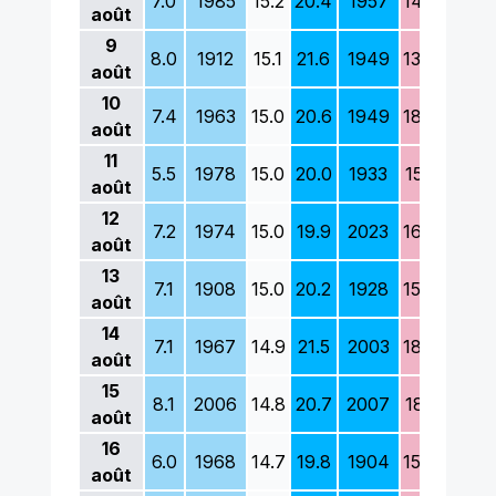
7.0
1985
15.2
20.4
1957
14.9
1978
août
9
8.0
1912
15.1
21.6
1949
13.9
2007
août
10
7.4
1963
15.0
20.6
1949
18.6
2020
août
11
5.5
1978
15.0
20.0
1933
15.1
2017
août
12
7.2
1974
15.0
19.9
2023
16.0
1936
août
13
7.1
1908
15.0
20.2
1928
15.4
2006
août
14
7.1
1967
14.9
21.5
2003
18.0
2020
août
15
8.1
2006
14.8
20.7
2007
18.1
1976
août
16
6.0
1968
14.7
19.8
1904
15.4
1979
août