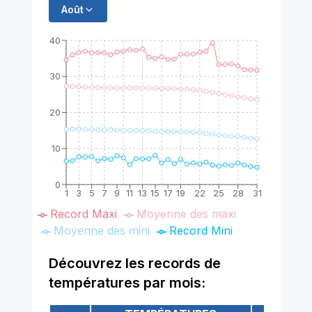
Août
40
30
20
10
0
1
3
5
7
9
11
13
15
17
19
22
25
28
31
Record Maxi
Moyenne des maxi
Moyenne des mini
Record Mini
Découvrez les records de
températures par mois: