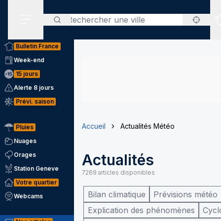
Rechercher
Menu secondaire
Bulletin France
Week-end
15 jours
Alerte 8 jours
Prévi. saison
Accueil
Actualités Météo
Pluies
Nuages
Orages
Actualités
Station Geneve
7269
articles disponibles
Votre quartier
Bilan climatique
Prévisions météo
Webcams
Explication des phénomènes
Cycl