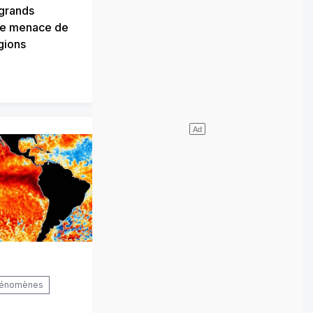
grands
êle menace de
gions
phénomènes