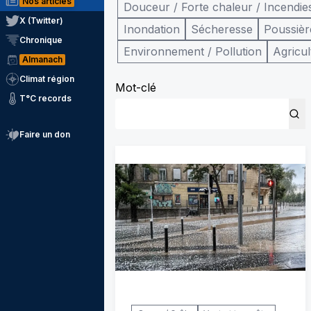
Nos articles
Douceur / Forte chaleur / Incendie
X (Twitter)
Inondation
Sécheresse
Poussièr
Chronique
Environnement / Pollution
Agricul
Almanach
Climat région
Mot-clé
T°C records
Faire un don