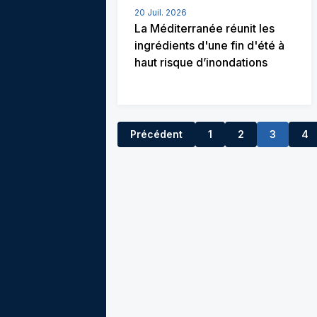
20 Juil. 2026
La Méditerranée réunit les
ingrédients d'une fin d'été à
haut risque d’inondations
Précédent
1
2
3
4