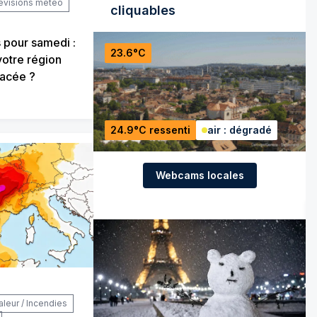
évisions météo
cliquables
 pour samedi :
23.6°C
votre région
nacée ?
24.9°C ressenti
air : dégradé
Webcams locales
aleur / Incendies