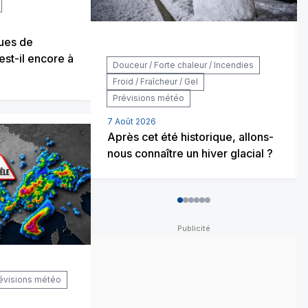
gues de
 est-il encore à
Douceur / Forte chaleur / Incendies
Froid / Fraîcheur / Gel
Prévisions météo
7 Août 2026
Après cet été historique, allons-
nous connaître un hiver glacial ?
0
1
2
3
4
5
évisions météo