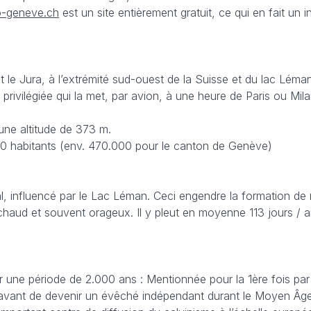
-geneve.ch
est un site entièrement gratuit, ce qui en fait un
et le Jura, à l’extrémité sud-ouest de la Suisse et du lac Lém
privilégiée qui la met, par avion, à une heure de Paris ou M
une altitude de 373 m.
00 habitants (env. 470.000 pour le canton de Genève)
l, influencé par le Lac Léman. Ceci engendre la formation d
t chaud et souvent orageux. Il y pleut en moyenne 113 jours /
 une période de 2.000 ans : Mentionnée pour la 1ère fois par
vant de devenir un évêché indépendant durant le Moyen Âge. Av