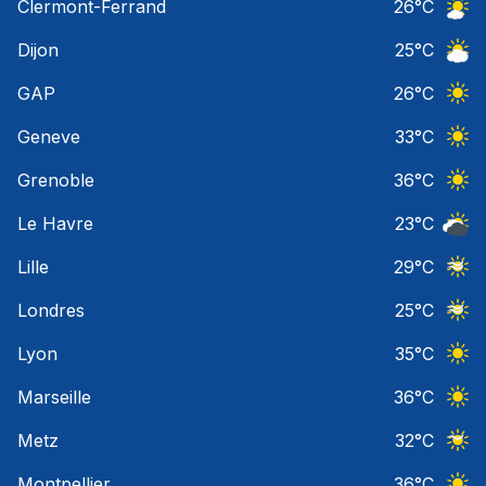
Clermont-Ferrand
26
°C
Ciel 
Dijon
25
°C
Ciel 
GAP
26
°C
Ciel 
Geneve
33
°C
Ciel 
Grenoble
36
°C
Ciel 
Le Havre
23
°C
Ciel 
Lille
29
°C
Ciel 
Londres
25
°C
Ciel 
Lyon
35
°C
Ciel 
Marseille
36
°C
Ciel 
Metz
32
°C
Ciel 
Montpellier
36
°C