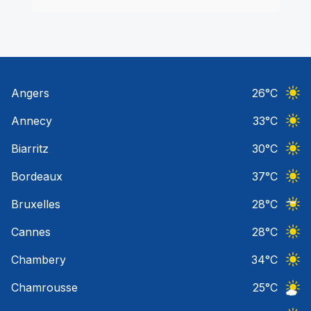
Angers
26
°C
Ciel 
Annecy
33
°C
Ciel 
Biarritz
30
°C
Ciel 
Bordeaux
37
°C
Ciel 
Bruxelles
28
°C
Ciel 
Cannes
28
°C
Ciel 
Chambery
34
°C
Ciel 
Chamrousse
25
°C
Ciel 