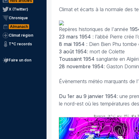
Nos articles
Climat et écarts à la normale des t
X (Twitter)
Chronique
Almanach
Repères historiques de l'année
195
Climat région
23 mars
1954
: l’abbé Pierre crée 
8 mai
1954
: Dien Bien Phu tombe 
T°C records
3 août 1954
: mort de Colette
Toussaint 1954
sanglante en Algér
Faire un don
28 novembre
1954
: Gaston Domin
Évènements météo marquants de l’
Du 1er au 9 janvier
1954
: une pre
le nord-est où les températures de