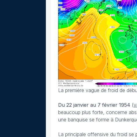
La première vague de froid de début 
Du 22 janvier au 7 février
1954
(
v
beaucoup plus forte, concerne abso
une banquise se forme à Dunkerqu
La principale offensive du froid se 