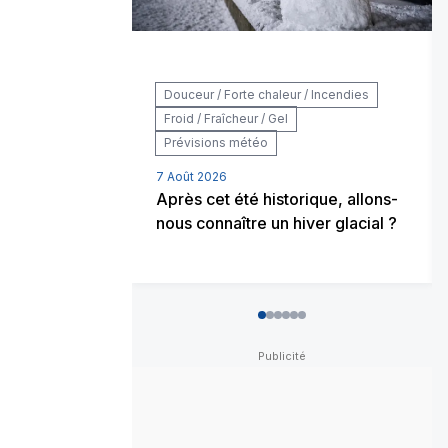
Douceur / Forte chaleur / Incendies
Froid / Fraîcheur / Gel
Prévisions météo
7 Août 2026
Après cet été historique, allons-
nous connaître un hiver glacial ?
0
1
2
3
4
5