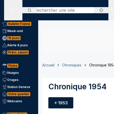
Rechercher
Menu secondaire
Bulletin France
Week-end
15 jours
Alerte 8 jours
Prévi. saison
Accueil
Chroniques
Chronique 195
Pluies
Nuages
Orages
Chronique 1954
Station Geneve
Votre quartier
Webcams
1953