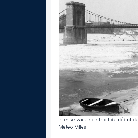
Intense vague de froid
du début du
Meteo-Villes