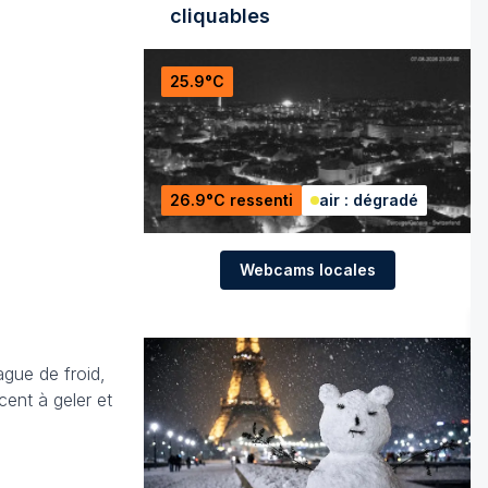
cliquables
25.9°C
26.9°C ressenti
air : dégradé
Webcams locales
gue de froid,
ent à geler et