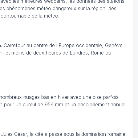
e avec les meilleures webcams, les données des stations
on des phénomènes météo dangereux sur la région, des
 incontournable de la météo.
an. Carrefour au centre de l’Europe occidentale, Genève
ilan, et moins de deux heures de Londres, Rome ou
e nombreux nuages bas en hiver avec une bise parfois
 an pour un cumul de 954 mm et un ensoleillement annuel
 Jules César, la cité a passé sous la domination romaine