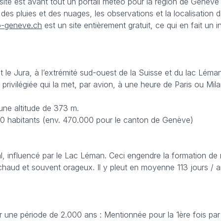
site est avant tout un portail météo pour la région de Genèv
i des pluies et des nuages, les observations et la localisati
-geneve.ch
est un site entièrement gratuit, ce qui en fait un
et le Jura, à l’extrémité sud-ouest de la Suisse et du lac Lém
privilégiée qui la met, par avion, à une heure de Paris ou M
une altitude de 373 m.
00 habitants (env. 470.000 pour le canton de Genève)
l, influencé par le Lac Léman. Ceci engendre la formation d
t chaud et souvent orageux. Il y pleut en moyenne 113 jours /
 une période de 2.000 ans : Mentionnée pour la 1ère fois par