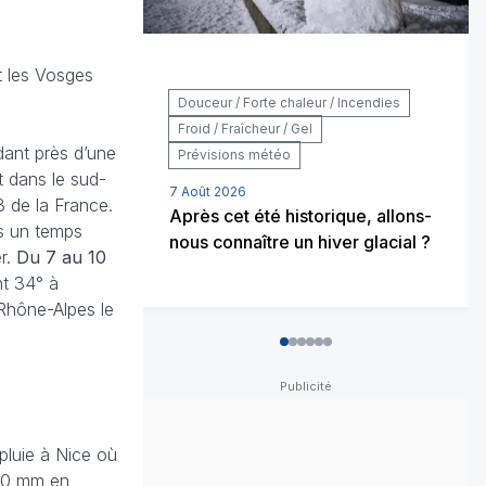
et les Vosges
Douceur / Forte chaleur / Incendies
Froid / Fraîcheur / Gel
dant près d’une
Prévisions météo
 dans le sud-
7 Août 2026
3 de la France.
Après cet été historique, allons-
s un temps
nous connaître un hiver glacial ?
er.
Du 7 au 10
nt 34° à
 Rhône-Alpes le
0
1
2
3
4
5
pluie à Nice où
 80 mm en