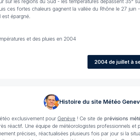
ur sur les régions du Sud - les températures dépassent 35° sur
puis ces fortes chaleurs gagnent la vallée du Rhône le 27 juin 
 est épargné.
empératures et des pluies en 2004
2004
de juillet à
Histoire du site Météo
Genev
 météo exclusivement pour
Genève
! Ce site de
prévisions mét
rès réactif. Une équipe de météorologistes professionnels et 
ement précises, réactualisées plusieurs fois par jour si la si