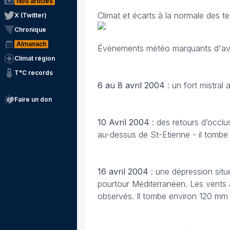
Nos articles
Climat et écarts à la normale des t
X (Twitter)
Chronique
Almanach
Évènements météo marquants d'avri
Climat région
T°C records
6 au 8 avril 2004
: un fort mistral 
Faire un don
10 Avril
2004
: des retours d’occl
au-dessus de St-Etienne - il tombe
16 avril 2004
: une dépression sit
pourtour Méditerranéen. Les vents 
observés. Il tombe environ 120 mm 