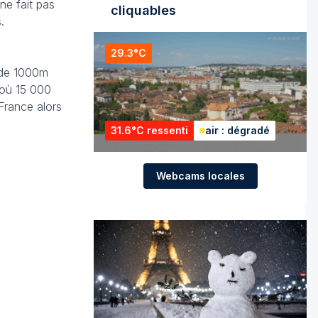
 ne fait pas
cliquables
.
29.3°C
s de 1000m
 où 15 000
 France alors
31.6°C ressenti
air : dégradé
Webcams locales