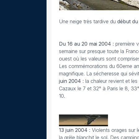
Une neige très tardive du
début du
Du 16 au 20 mai
2004
: première 
semaine sur presque toute la Franc
ouest où les valeurs sont comprises
Les commémorations du 60eme ann
magnifique. La sécheresse qui sévi
juin
2004
: la chaleur revient et l
Cazaux le 7 et 32° à Paris le 8, 33°
10.
13 juin
2004
: Violents orages sur 
la grêle blanchit le sol. Des camp