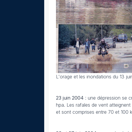
L'orage et les inondations du 13 ju
23 juin 2004
: une dépression se cr
hpa. Les rafales de vent atteignen
et sont comprises entre 70 et 100 k