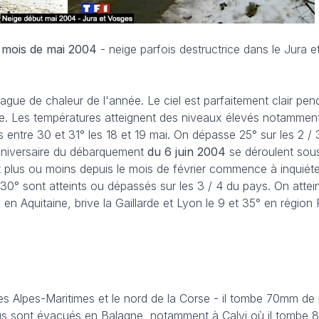
 mois de mai 2004
- neige parfois destructrice dans le Jura 
vague de chaleur de l'année. Le ciel est parfaitement clair pen
e. Les températures atteignent des niveaux élevés notamment
 entre 30 et 31° les 18 et 19 mai. On dépasse 25° sur les 2 / 
iversaire du débarquement
du 6 juin
2004
se déroulent sou
t plus ou moins depuis le mois de février commence à inquiét
es 30° sont atteints ou dépassés sur les 3 / 4 du pays. On attei
 en Aquitaine, brive la Gaillarde et Lyon le 9 et 35° en région
les Alpes-Maritimes et le nord de la Corse - il tombe 70mm de 
ings sont évacués en Balagne, notamment à Calvi où il tombe