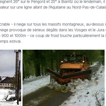
eignent 26° sur le Périgord et 25° à Biarritz où le lendemain, il
haleur sur une ligne allant de l’Aquitaine au Nord-Pas-de-Calais
écrable - il neige sur tous les massifs montagneux, au-dessu
 neige provoque de sérieux dégâts dans les Vosges et le Jura
tre 900 et 1000m - ce coup de froid touche particulièrement la
emps estival.