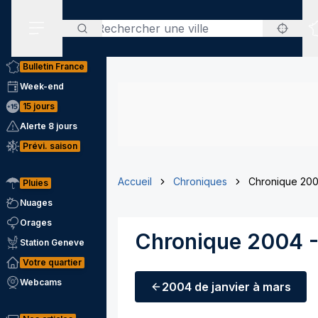
Rechercher
Menu secondaire
Bulletin France
Week-end
15 jours
Alerte 8 jours
Prévi. saison
Accueil
Chroniques
Chronique 2004
Pluies
Nuages
Orages
Chronique 2004 - 
Station Geneve
Votre quartier
Webcams
2004
de janvier à mars